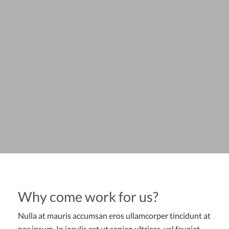
Why come work for us?
Nulla at mauris accumsan eros ullamcorper tincidunt at
nec ipsum. In iaculis est ut sapien ultrices, vel feugiat